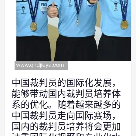
中国裁判员的国际化发展，
能够带动国内裁判员培养体
系的优化。随着越来越多的
中国裁判员走向国际赛场，
国内的裁判员培养将会更加