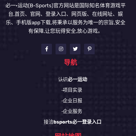
必一·运动(B-Sports)官方网站是国际知名体育游戏平
台,首页、官网、登录入口、网页版、在线网址、娱
乐、手机版app下载,将秉承以服务为唯一的宗旨,安全
有保障,让您玩得安全,放心游戏。
导航
认识
必一运动
项目实录
企业日报
企业服务
接洽
bsports必一登录入口